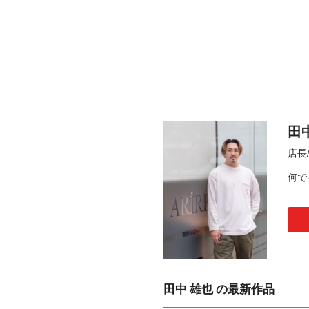
田
店長
何で
田中 雄也 の最新作品