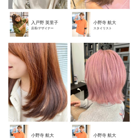
入戸野 英里子
小野寺 航大
店長/デザイナー
スタイリスト
小野寺 航大
小野寺 航大