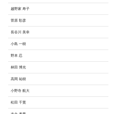
越野家 寿子
菅原 彰彦
長谷川 美幸
小島 一樹
野本 忍
林田 博光
高岡 祐樹
小野寺 航大
松田 千寛
末永 孝男