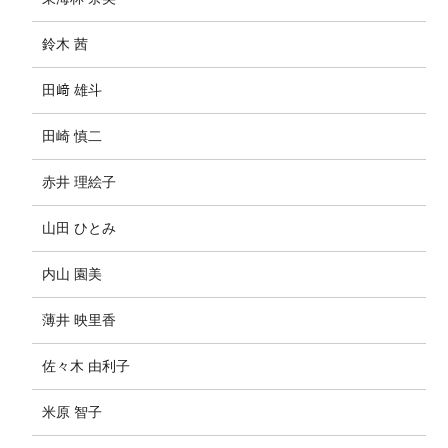
鈴木 茜
田﨑 雄斗
田崎 慎二
赤井 理絵子
山田 ひとみ
内山 園美
薄井 映里香
佐々木 由利子
米原 智子