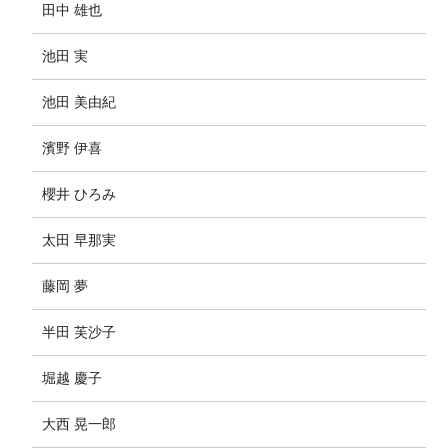
田中 雄也
池田 実
池田 美由紀
濱野 伊喜
櫻井 ひろみ
太田 早那実
藤岡 夢
半田 芙沙子
堀越 慶子
大西 晃一郎