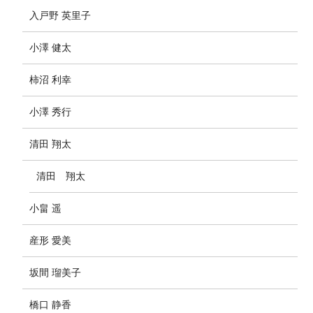
入戸野 英里子
小澤 健太
柿沼 利幸
小澤 秀行
清田 翔太
清田 翔太
小畠 遥
産形 愛美
坂間 瑠美子
橋口 静香