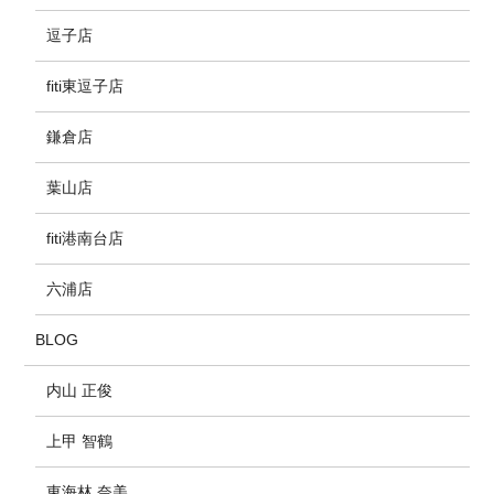
逗子店
fiti東逗子店
鎌倉店
葉山店
fiti港南台店
六浦店
BLOG
内山 正俊
上甲 智鶴
東海林 奈美