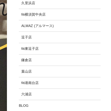
久里浜店
fiti横須賀中央店
ALMAZ (アルマース)
逗子店
fiti東逗子店
鎌倉店
葉山店
fiti港南台店
六浦店
BLOG