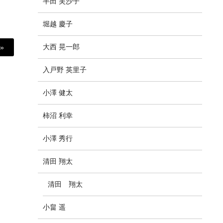
半田 芙沙子
堀越 慶子
大西 晃一郎
»
入戸野 英里子
小澤 健太
柿沼 利幸
小澤 秀行
清田 翔太
清田 翔太
小畠 遥