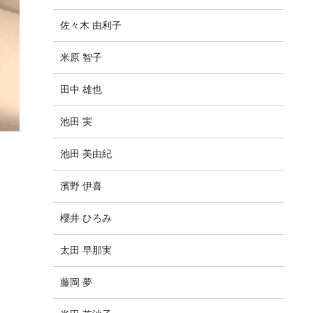
佐々木 由利子
米原 智子
田中 雄也
池田 実
池田 美由紀
濱野 伊喜
櫻井 ひろみ
太田 早那実
藤岡 夢