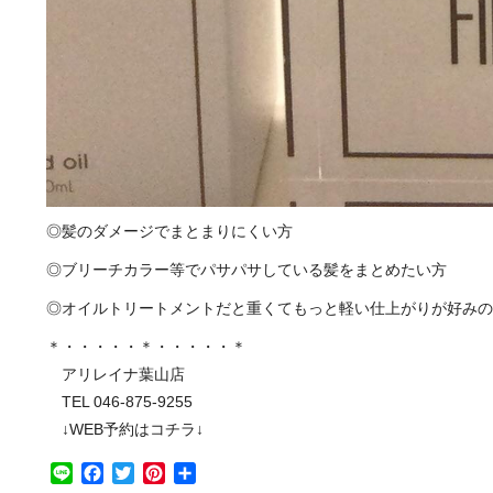
◎髪のダメージでまとまりにくい方
◎ブリーチカラー等でパサパサしている髪をまとめたい方
◎オイルトリートメントだと重くてもっと軽い仕上がりが好みの
＊・・・・・＊・・・・・＊
アリレイナ葉山店
TEL 046-875-9255
↓WEB予約はコチラ↓
Line
Facebook
Twitter
Pinterest
共