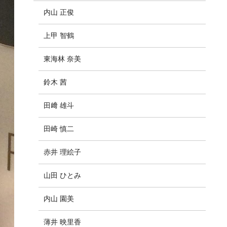
内山 正俊
上甲 智鶴
東海林 奈美
鈴木 茜
田﨑 雄斗
田崎 慎二
赤井 理絵子
山田 ひとみ
内山 園美
薄井 映里香