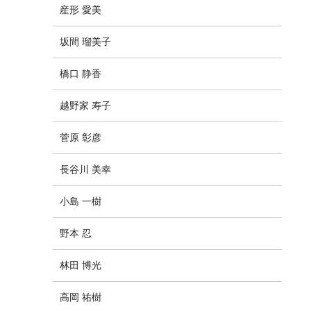
産形 愛美
坂間 瑠美子
橋口 静香
越野家 寿子
菅原 彰彦
長谷川 美幸
小島 一樹
野本 忍
林田 博光
高岡 祐樹