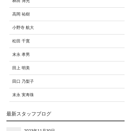
林田 博光
高岡 祐樹
小野寺 航大
松田 千寛
末永 孝男
田上 明美
田口 乃梨子
末永 実寿珠
最新スタッフブログ
2023年11月30日