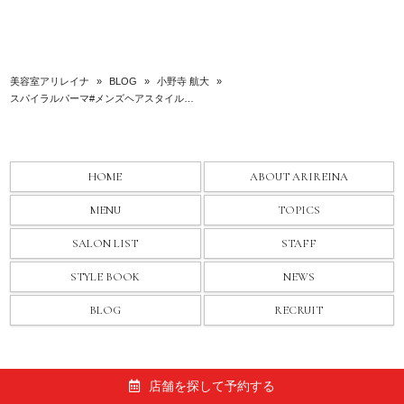
美容室アリレイナ
»
BLOG
»
小野寺 航大
»
スパイラルパーマ#メンズヘアスタイル…
HOME
ABOUT ARIREINA
MENU
TOPICS
SALON LIST
STAFF
STYLE BOOK
NEWS
BLOG
RECRUIT
© 2026 美容室アリレイナ All rights Reserved.
店舗を探して予約する