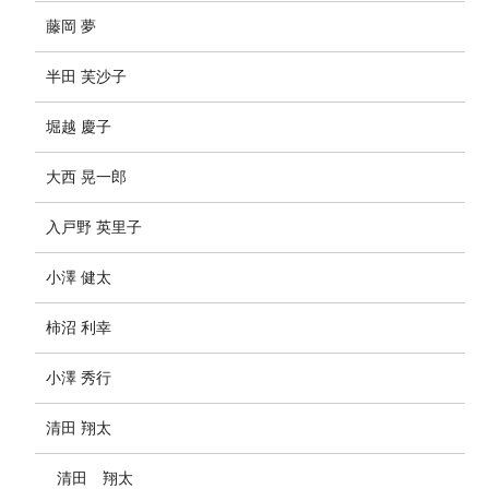
藤岡 夢
半田 芙沙子
堀越 慶子
大西 晃一郎
入戸野 英里子
小澤 健太
柿沼 利幸
小澤 秀行
清田 翔太
清田 翔太