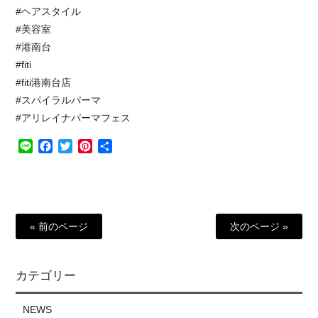
#ヘアスタイル
#美容室
#港南台
#fiti
#fiti港南台店
#スパイラルパーマ
#アリレイナパーマフェス
Line
Facebook
Twitter
Pinterest
共
有
« 前のページ
次のページ »
カテゴリー
NEWS