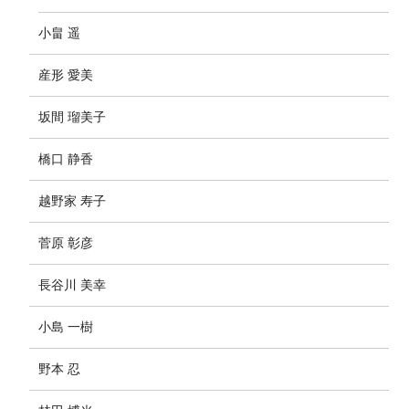
小畠 遥
産形 愛美
坂間 瑠美子
橋口 静香
越野家 寿子
菅原 彰彦
長谷川 美幸
小島 一樹
野本 忍