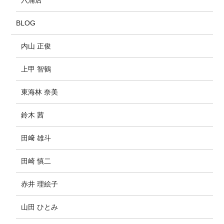
六浦店
BLOG
内山 正俊
上甲 智鶴
東海林 奈美
鈴木 茜
田﨑 雄斗
田崎 慎二
赤井 理絵子
山田 ひとみ