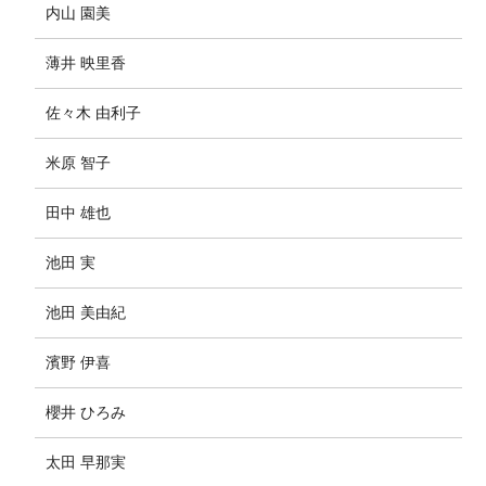
内山 園美
薄井 映里香
佐々木 由利子
米原 智子
田中 雄也
池田 実
池田 美由紀
濱野 伊喜
櫻井 ひろみ
太田 早那実