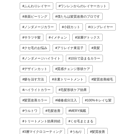
ふんわりレイヤー
ワンレンからのレイヤーカット
表面ピーリング
僕たちは髪質改善のプロです
ノンダメージカラー
小顔カット
ロングレイヤー
サラツヤ髪
イメチェン
深層デトックス
クセ毛のお悩み
アリレイナ東逗子
美髪
ノンダメージハイライト
10分で染まるカラー
デザインカット
質感チェンジ形状ケア
癖を治す方法
水素トリートメント
髪質改善縮毛
ハイライトカラー
毛髪形状ケア効果
髪質改善カラー
補修成分注入
100%キレイな髪
ウルトワ
毛髪改善
MERY掲載
トリートメント効果持続
くせ毛まとまる
3層マイクロコーティング
うねり
髪質改善