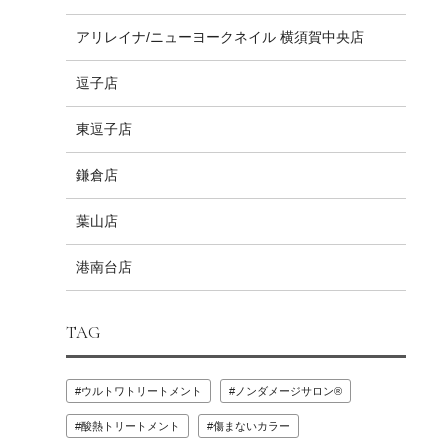
アリレイナ/ニューヨークネイル 横須賀中央店
逗子店
東逗子店
鎌倉店
葉山店
港南台店
TAG
ウルトワトリートメント
ノンダメージサロン®️
酸熱トリートメント
傷まないカラー