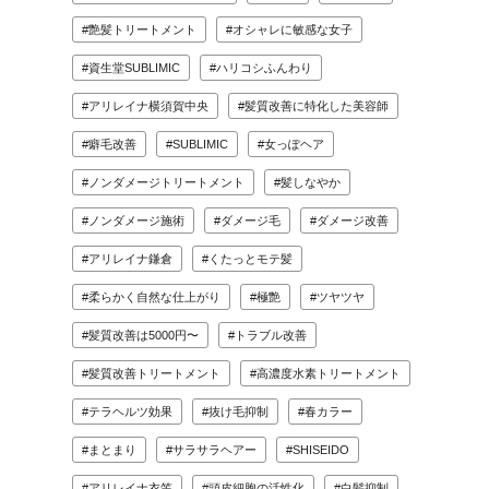
艶髪トリートメント
オシャレに敏感な女子
資生堂SUBLIMIC
ハリコシふんわり
アリレイナ横須賀中央
髪質改善に特化した美容師
癖毛改善
SUBLIMIC
女っぽヘア
ノンダメージトリートメント
髪しなやか
ノンダメージ施術
ダメージ毛
ダメージ改善
アリレイナ鎌倉
くたっとモテ髪
柔らかく自然な仕上がり
極艶
ツヤツヤ
髪質改善は5000円〜
トラブル改善
髪質改善トリートメント
高濃度水素トリートメント
テラヘルツ効果
抜け毛抑制
春カラー
まとまり
サラサラヘアー
SHISEIDO
アリレイナ衣笠
頭皮細胞の活性化
白髪抑制