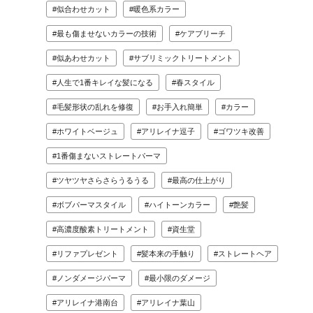
似合わせカット
暖色系カラー
最も傷ませないカラーの技術
ケアブリーチ
似あわせカット
サブリミックトリートメント
人生で1番キレイな髪になる
春スタイル
毛髪形状の乱れを修復
お手入れ簡単
カラー
ホワイトベージュ
アリレイナ逗子
ゴワツキ改善
1番傷まないストレートパーマ
ツヤツヤさらさらうるうる
最高の仕上がり
ボブパーマスタイル
ハイトーンカラー
艶髪
高濃度酸素トリートメント
資生堂
リファプレゼント
髪本来の手触り
ストレートヘア
ノンダメージパーマ
最小限のダメージ
アリレイナ港南台
アリレイナ葉山