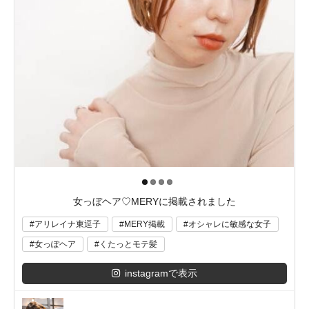
女っぼヘア♡MERYに掲載されました
アリレイナ東逗子
MERY掲載
オシャレに敏感な女子
女っぽヘア
くたっとモテ髪
instagramで表示