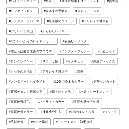
ハイトーンカラー
艶髪
高濃度酸素トリートメント
資生堂
リファプレゼント
髪本来の手触り
ストレートヘア
ノンダメージパーマ
最小限のダメージ
アリレイナ港南台
アリレイナ葉山
ふんわりレイヤー
ワンレンからのレイヤーカット
表面ピーリング
僕たちは髪質改善のプロです
ノンダメージカラー
小顔カット
ロングレイヤー
サラツヤ髪
イメチェン
深層デトックス
クセ毛のお悩み
アリレイナ東逗子
美髪
ノンダメージハイライト
10分で染まるカラー
デザインカット
質感チェンジ形状ケア
癖を治す方法
水素トリートメント
髪質改善縮毛
ハイライトカラー
毛髪形状ケア効果
髪質改善カラー
補修成分注入
100%キレイな髪
ウルトワ
毛髪改善
MERY掲載
トリートメント効果持続