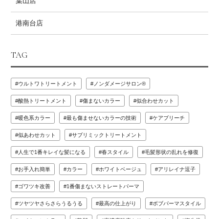
葉山店
港南台店
TAG
ウルトワトリートメント
ノンダメージサロン®️
酸熱トリートメント
傷まないカラー
似合わせカット
暖色系カラー
最も傷ませないカラーの技術
ケアブリーチ
似あわせカット
サブリミックトリートメント
人生で1番キレイな髪になる
春スタイル
毛髪形状の乱れを修復
お手入れ簡単
カラー
ホワイトベージュ
アリレイナ逗子
ゴワツキ改善
1番傷まないストレートパーマ
ツヤツヤさらさらうるうる
最高の仕上がり
ボブパーマスタイル