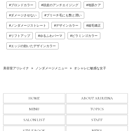
ブロンドカラー
頭皮のアンチエイジング
地肌ケア
ダメージさせない
ブリーチ毛にも艶と潤い
ノンダメージストレート
デザインカラー
縮毛矯正
リフトアップ
ゆるふわパーマ
ピラミンゴカラー
エッジの効いたデザインカラー
美容室アリレイナ
»
ノンダメージメニュー
»
オシャレに敏感な女子
HOME
ABOUT ARIREINA
MENU
TOPICS
SALON LIST
STAFF
STYLE BOOK
NEWS