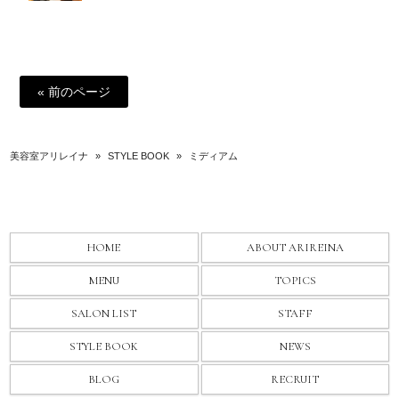
« 前のページ
美容室アリレイナ
»
STYLE BOOK
»
ミディアム
HOME
ABOUT ARIREINA
MENU
TOPICS
SALON LIST
STAFF
STYLE BOOK
NEWS
BLOG
RECRUIT